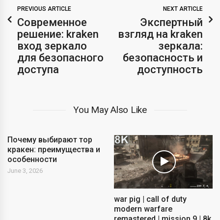
PREVIOUS ARTICLE
NEXT ARTICLE
Современное
Экспертный
решение: kraken
взгляд на kraken
вход зеркало
зеркала:
для безопасного
безопасность и
доступа
доступность
You May Also Like
Почему выбирают тор
кракен: преимущества и
особенности
June 3, 2026
war pig | call of duty
modern warfare
remastered | mission 9 | 8k