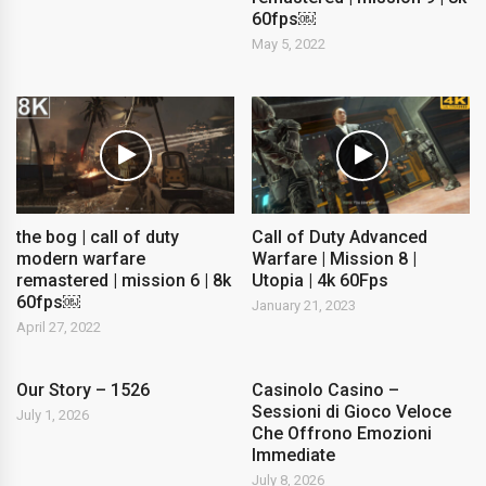
60fps￼
May 5, 2022
the bog | call of duty
Call of Duty Advanced
modern warfare
Warfare | Mission 8 |
remastered | mission 6 | 8k
Utopia | 4k 60Fps
60fps￼
January 21, 2023
April 27, 2022
Our Story – 1526
Casinolo Casino –
Sessioni di Gioco Veloce
July 1, 2026
Che Offrono Emozioni
Immediate
July 8, 2026