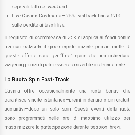
depositi fatti nel weekend.
Live Casino Cashback
– 25% cashback fino a €200
sulle perdite ai tavoli live.
Il requisito di scommessa di 35× si applica ai fondi bonus
ma non ostacola il gioco rapido iniziale perché molte di
queste offerte sono già “free” spins che non richiedono
wagering prima di poter essere convertite in denaro reale.
La Ruota Spin Fast-Track
Casinia offre occasionalmente una ruota bonus che
garantisce vincite istantanee—premi in denaro o giri gratuiti
aggiuntivi—dopo un solo spin. Questi eventi della ruota
sono programmati nelle ore di massimo utilizzo per
massimizzare la partecipazione durante sessioni brevi.