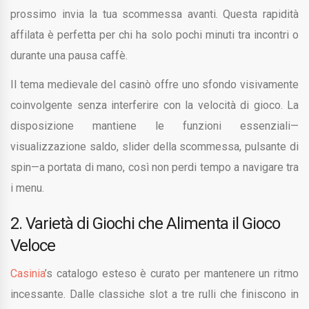
prossimo invia la tua scommessa avanti. Questa rapidità
affilata è perfetta per chi ha solo pochi minuti tra incontri o
durante una pausa caffè.
Il tema medievale del casinò offre uno sfondo visivamente
coinvolgente senza interferire con la velocità di gioco. La
disposizione mantiene le funzioni essenziali—
visualizzazione saldo, slider della scommessa, pulsante di
spin—a portata di mano, così non perdi tempo a navigare tra
i menu.
2. Varietà di Giochi che Alimenta il Gioco
Veloce
Casinia
’s catalogo esteso è curato per mantenere un ritmo
incessante. Dalle classiche slot a tre rulli che finiscono in