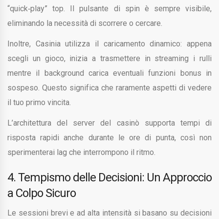
“quick‑play” top. Il pulsante di spin è sempre visibile,
eliminando la necessità di scorrere o cercare.
Inoltre, Casinia utilizza il caricamento dinamico: appena
scegli un gioco, inizia a trasmettere in streaming i rulli
mentre il background carica eventuali funzioni bonus in
sospeso. Questo significa che raramente aspetti di vedere
il tuo primo vincita.
L’architettura del server del casinò supporta tempi di
risposta rapidi anche durante le ore di punta, così non
sperimenterai lag che interrompono il ritmo.
4. Tempismo delle Decisioni: Un Approccio
a Colpo Sicuro
Le sessioni brevi e ad alta intensità si basano su decisioni