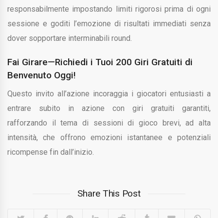
responsabilmente impostando limiti rigorosi prima di ogni
sessione e goditi l’emozione di risultati immediati senza
dover sopportare interminabili round.
Fai Girare—Richiedi i Tuoi 200 Giri Gratuiti di
Benvenuto Oggi!
Questo invito all’azione incoraggia i giocatori entusiasti a
entrare subito in azione con giri gratuiti garantiti,
rafforzando il tema di sessioni di gioco brevi, ad alta
intensità, che offrono emozioni istantanee e potenziali
ricompense fin dall’inizio.
Share This Post