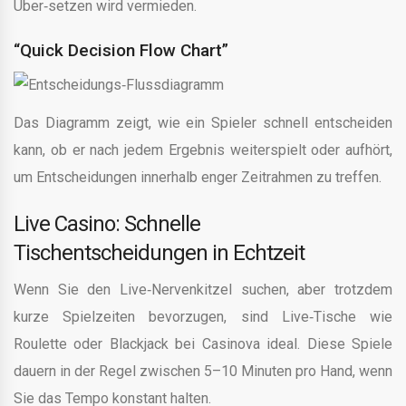
Über‑setzen wird vermieden.
“Quick Decision Flow Chart”
Das Diagramm zeigt, wie ein Spieler schnell entscheiden
kann, ob er nach jedem Ergebnis weiterspielt oder aufhört,
um Entscheidungen innerhalb enger Zeitrahmen zu treffen.
Live Casino: Schnelle
Tischentscheidungen in Echtzeit
Wenn Sie den Live‑Nervenkitzel suchen, aber trotzdem
kurze Spielzeiten bevorzugen, sind Live‑Tische wie
Roulette oder Blackjack bei Casinova ideal. Diese Spiele
dauern in der Regel zwischen 5–10 Minuten pro Hand, wenn
Sie das Tempo konstant halten.