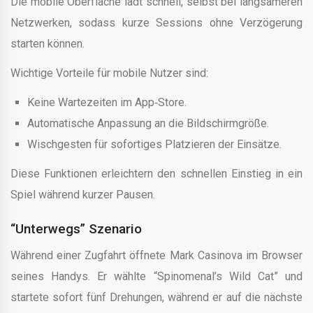
Die mobile Oberfläche lädt schnell, selbst bei langsameren
Netzwerken, sodass kurze Sessions ohne Verzögerung
starten können.
Wichtige Vorteile für mobile Nutzer sind:
Keine Wartezeiten im App‑Store.
Automatische Anpassung an die Bildschirmgröße.
Wischgesten für sofortiges Platzieren der Einsätze.
Diese Funktionen erleichtern den schnellen Einstieg in ein
Spiel während kurzer Pausen.
“Unterwegs” Szenario
Während einer Zugfahrt öffnete Mark Casinova im Browser
seines Handys. Er wählte “Spinomenal’s Wild Cat” und
startete sofort fünf Drehungen, während er auf die nächste