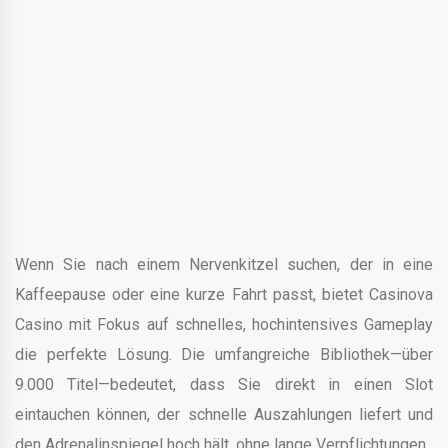
Wenn Sie nach einem Nervenkitzel suchen, der in eine
Kaffeepause oder eine kurze Fahrt passt, bietet Casinova
Casino mit Fokus auf schnelles, hochintensives Gameplay
die perfekte Lösung. Die umfangreiche Bibliothek—über
9.000 Titel—bedeutet, dass Sie direkt in einen Slot
eintauchen können, der schnelle Auszahlungen liefert und
den Adrenalinspiegel hoch hält, ohne lange Verpflichtungen.