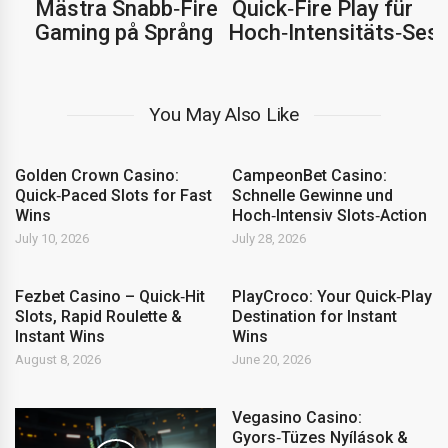
Mästra Snabb‑Fire
Quick‑Fire Play für
Gaming på Språng
Hoch‑Intensitäts‑Ses
You May Also Like
Golden Crown Casino:
CampeonBet Casino:
Quick‑Paced Slots for Fast
Schnelle Gewinne und
Wins
Hoch‑Intensiv Slots‑Action
July 10, 2026
July 28, 2026
Fezbet Casino – Quick‑Hit
PlayCroco: Your Quick‑Play
Slots, Rapid Roulette &
Destination for Instant
Instant Wins
Wins
August 8, 2026
June 20, 2026
Vegasino Casino:
Gyors‑Tüzes Nyílások &