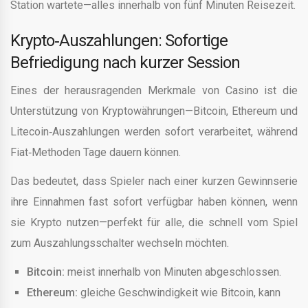
Station wartete—alles innerhalb von fünf Minuten Reisezeit.
Krypto‑Auszahlungen: Sofortige
Befriedigung nach kurzer Session
Eines der herausragenden Merkmale von Casino ist die
Unterstützung von Kryptowährungen—Bitcoin, Ethereum und
Litecoin‑Auszahlungen werden sofort verarbeitet, während
Fiat‑Methoden Tage dauern können.
Das bedeutet, dass Spieler nach einer kurzen Gewinnserie
ihre Einnahmen fast sofort verfügbar haben können, wenn
sie Krypto nutzen—perfekt für alle, die schnell vom Spiel
zum Auszahlungsschalter wechseln möchten.
Bitcoin:
meist innerhalb von Minuten abgeschlossen.
Ethereum:
gleiche Geschwindigkeit wie Bitcoin, kann