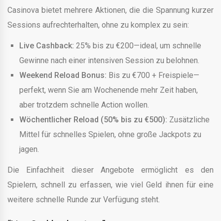
Casinova bietet mehrere Aktionen, die die Spannung kurzer
Sessions aufrechterhalten, ohne zu komplex zu sein:
Live Cashback:
25% bis zu €200—ideal, um schnelle
Gewinne nach einer intensiven Session zu belohnen.
Weekend Reload Bonus:
Bis zu €700 + Freispiele—
perfekt, wenn Sie am Wochenende mehr Zeit haben,
aber trotzdem schnelle Action wollen.
Wöchentlicher Reload (50% bis zu €500):
Zusätzliche
Mittel für schnelles Spielen, ohne große Jackpots zu
jagen.
Die Einfachheit dieser Angebote ermöglicht es den
Spielern, schnell zu erfassen, wie viel Geld ihnen für eine
weitere schnelle Runde zur Verfügung steht.