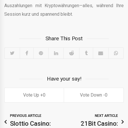
Auszahlungen mit Kryptowährungen—alles, während Ihre
Session kurz und spannend bleibt.
Share This Post
Have your say!
0
0
PREVIOUS ARTICLE
NEXT ARTICLE
Slottio Casino:
21Bit Casino: