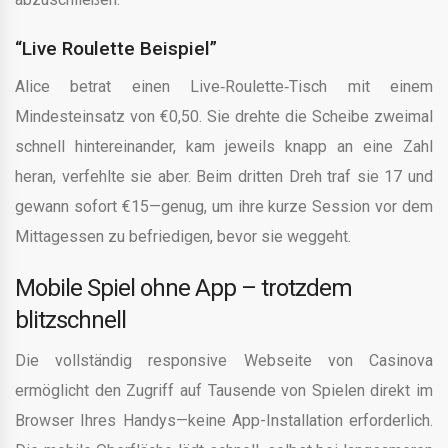
“Live Roulette Beispiel”
Alice betrat einen Live‑Roulette‑Tisch mit einem
Mindesteinsatz von €0,50. Sie drehte die Scheibe zweimal
schnell hintereinander, kam jeweils knapp an eine Zahl
heran, verfehlte sie aber. Beim dritten Dreh traf sie 17 und
gewann sofort €15—genug, um ihre kurze Session vor dem
Mittagessen zu befriedigen, bevor sie weggeht.
Mobile Spiel ohne App – trotzdem
blitzschnell
Die vollständig responsive Webseite von Casinova
ermöglicht den Zugriff auf Tausende von Spielen direkt im
Browser Ihres Handys—keine App-Installation erforderlich.