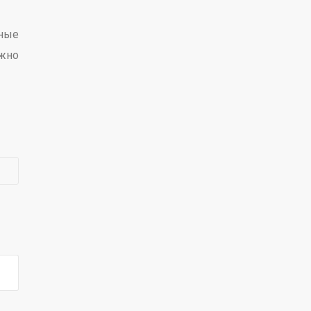
нные
ожно