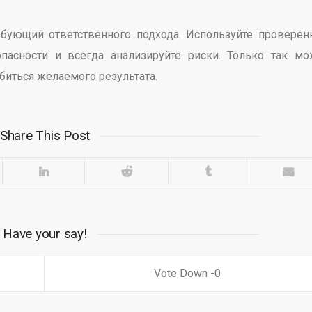
бующий ответственного подхода. Используйте провере
пасности и всегда анализируйте риски. Только так м
иться желаемого результата.
Share This Post
Have your say!
0