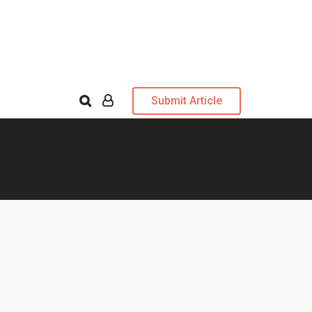
Submit Article