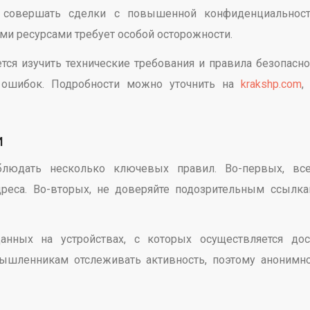
 совершать сделки с повышенной конфиденциальност
ми ресурсами требует особой осторожности.
я изучить технические требования и правила безопасно
 ошибок. Подробности можно уточнить на
krakshp.com
,
и
людать несколько ключевых правил. Во-первых, все
дреса. Во-вторых, не доверяйте подозрительным ссылк
анных на устройствах, с которых осуществляется дос
ышленникам отслеживать активность, поэтому анонимн