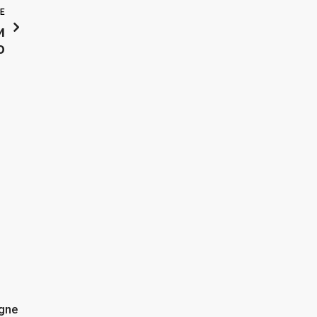
LE
и
о
igne