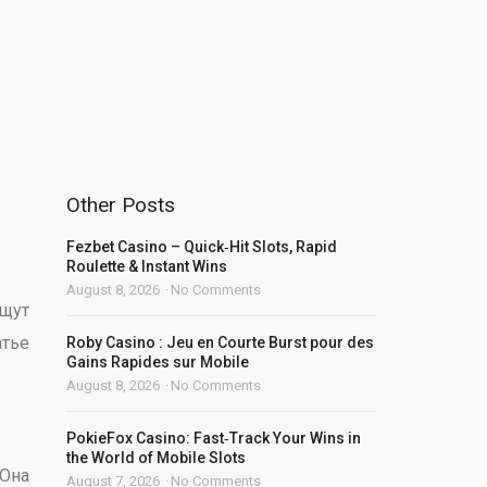
Other Posts
Fezbet Casino – Quick‑Hit Slots, Rapid
Roulette & Instant Wins
August 8, 2026
No Comments
ищут
атье
Roby Casino : Jeu en Courte Burst pour des
Gains Rapides sur Mobile
August 8, 2026
No Comments
PokieFox Casino: Fast‑Track Your Wins in
the World of Mobile Slots
Она
August 7, 2026
No Comments