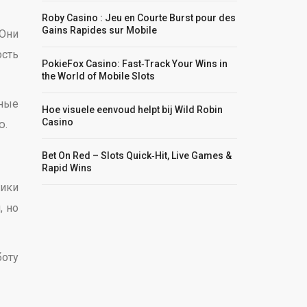
Roby Casino : Jeu en Courte Burst pour des
Gains Rapides sur Mobile
Они
ость
PokieFox Casino: Fast‑Track Your Wins in
the World of Mobile Slots
ные
Hoe visuele eenvoud helpt bij Wild Robin
Casino
ю.
Bet On Red – Slots Quick‑Hit, Live Games &
Rapid Wins
чики
, но
боту