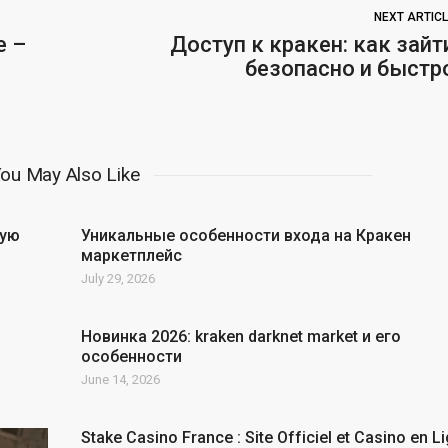
NEXT ARTIC
e –
Доступ к кракен: как зайт
безопасно и быстр
ou May Also Like
ную
Уникальные особенности входа на Кракен
маркетплейс
July 29, 2026
Новинка 2026: kraken darknet market и его
особенности
June 14, 2026
Stake Casino France : Site Officiel et Casino en L