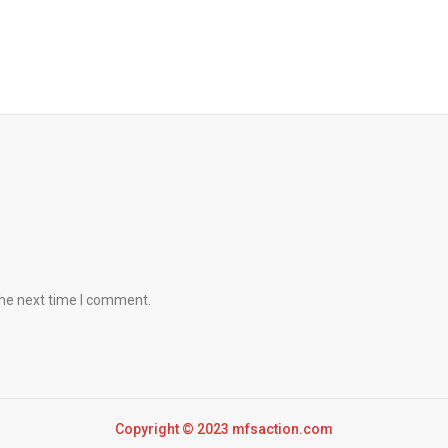
the next time I comment.
Copyright © 2023 mfsaction.com