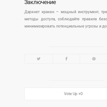
Заключение
Даркнет кракен — мощный инструмент, тре
методы доступа, соблюдайте правила безо
минимизировать потенциальные угрозы и доб
0