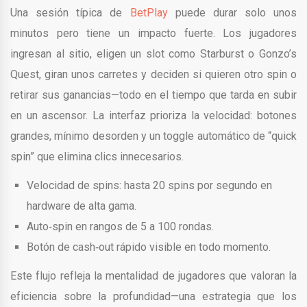
Una sesión típica de
BetPlay
puede durar solo unos
minutos pero tiene un impacto fuerte. Los jugadores
ingresan al sitio, eligen un slot como Starburst o Gonzo’s
Quest, giran unos carretes y deciden si quieren otro spin o
retirar sus ganancias—todo en el tiempo que tarda en subir
en un ascensor. La interfaz prioriza la velocidad: botones
grandes, mínimo desorden y un toggle automático de “quick
spin” que elimina clics innecesarios.
Velocidad de spins: hasta 20 spins por segundo en
hardware de alta gama.
Auto‑spin en rangos de 5 a 100 rondas.
Botón de cash‑out rápido visible en todo momento.
Este flujo refleja la mentalidad de jugadores que valoran la
eficiencia sobre la profundidad—una estrategia que los