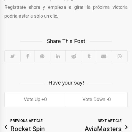
Regístrate ahora y empieza a girar—la próxima victoria
podría estar a solo un clic.
Share This Post
Have your say!
0
0
PREVIOUS ARTICLE
NEXT ARTICLE
Rocket Spin
AviaMasters