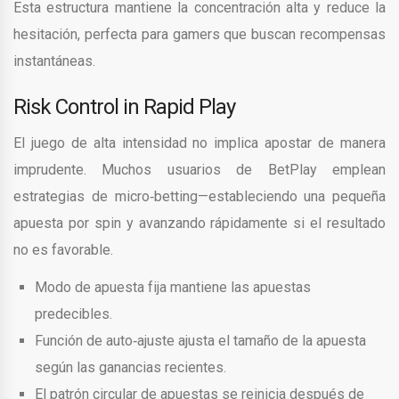
Esta estructura mantiene la concentración alta y reduce la
hesitación, perfecta para gamers que buscan recompensas
instantáneas.
Risk Control in Rapid Play
El juego de alta intensidad no implica apostar de manera
imprudente. Muchos usuarios de BetPlay emplean
estrategias de micro‑betting—estableciendo una pequeña
apuesta por spin y avanzando rápidamente si el resultado
no es favorable.
Modo de apuesta fija mantiene las apuestas
predecibles.
Función de auto‑ajuste ajusta el tamaño de la apuesta
según las ganancias recientes.
El patrón circular de apuestas se reinicia después de