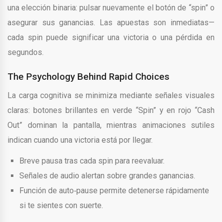
una elección binaria: pulsar nuevamente el botón de “spin” o
asegurar sus ganancias. Las apuestas son inmediatas—
cada spin puede significar una victoria o una pérdida en
segundos.
The Psychology Behind Rapid Choices
La carga cognitiva se minimiza mediante señales visuales
claras: botones brillantes en verde “Spin” y en rojo “Cash
Out” dominan la pantalla, mientras animaciones sutiles
indican cuando una victoria está por llegar.
Breve pausa tras cada spin para reevaluar.
Señales de audio alertan sobre grandes ganancias.
Función de auto‑pause permite detenerse rápidamente
si te sientes con suerte.