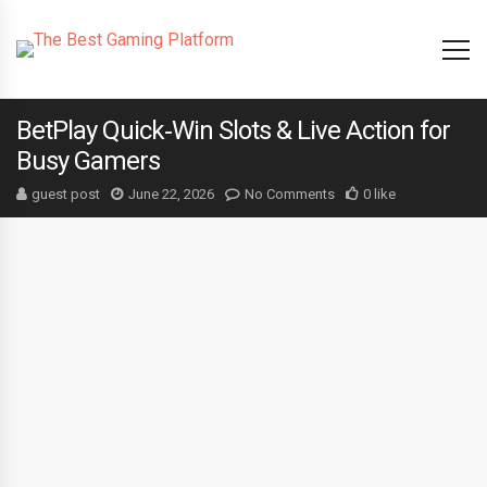
BetPlay Quick‑Win Slots & Live Action for
Busy Gamers
guest post
June 22, 2026
No Comments
0 like