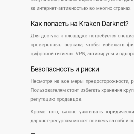
за интернет-активностью во многих странах.
Как попасть на Kraken Darknet?
Для доступа к площадке потребуется специа
проверенные зеркала, чтобы избежать фи
цифровой гигиены: VPN, антивирусы и однор
Безопасность и риски
Несмотря на все меры предосторожности, р
Пользователям стоит избегать хранения кру
репутацию продавцов.
Кроме того, важно учитывать юридически
даркнет-ресурсам может повлечь за собой с