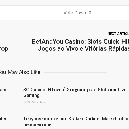
0
NEXT ARTIC
BetAndYou Casino: Slots Quick‑Hit
тор
Jogos ao Vivo e Vitórias Rápida
ou May Also Like
 and
SG Casino: Η Γενική Στόχευση στα Slots και Live
Gaming
July 29, 2026
 den
Текущее состояние Kraken Darknet Market: обз
перспективы