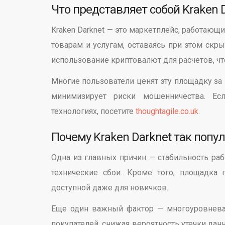
Что представляет собой Kraken 
Kraken Darknet — это маркетплейс, работающ
товарам и услугам, оставаясь при этом ск
использование криптовалют для расчетов, ч
Многие пользователи ценят эту площадку за
минимизирует риски мошенничества. Е
технологиях, посетите
thoughtagile.co.uk
.
Почему Kraken Darknet так попу
Одна из главных причин — стабильность раб
технические сбои. Кроме того, площадка 
доступной даже для новичков.
Еще один важный фактор — многоуровневая
покупателей, снижая вероятность утечки дан