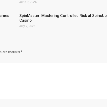
June 9, 2026
 Games
SpinMaster: Mastering Controlled Risk at SpinsUp
Casino
July 7, 2026
lds are marked
*