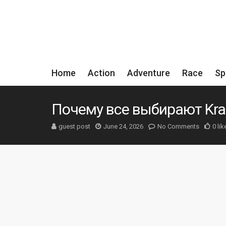
Home
Action
Adventure
Race
Sp
Почему все выбирают Krake
guest post
June 24, 2026
No Comments
0 lik