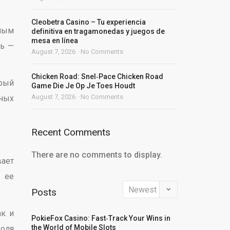
Cleobetra Casino – Tu experiencia
чным
definitiva en tragamonedas y juegos de
mesa en línea
ть —
August 7, 2026
No Comments
Chicken Road: Snel‑Pace Chicken Road
орый
Game Die Je Op Je Toes Houdt
August 7, 2026
No Comments
ных
Recent Comments
There are no comments to display.
вает
т ее
Posts
ак и
PokieFox Casino: Fast‑Track Your Wins in
the World of Mobile Slots
роля