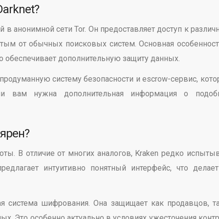
Darknet?
ий в анонимной сети Tor. Он предоставляет доступ к разли
рытым от обычных поисковых систем. Основная особеннос
то обеспечивает дополнительную защиту данных.
 продуманную систему безопасности и escrow-сервис, кот
сли вам нужна дополнительная информация о подоб
лярен?
оты. В отличие от многих аналогов, Kraken редко испыты
предлагает интуитивно понятный интерфейс, что делае
 система шифрования. Она защищает как продавцов, т
ных. Это особенно актуально в условиях ужесточения конт