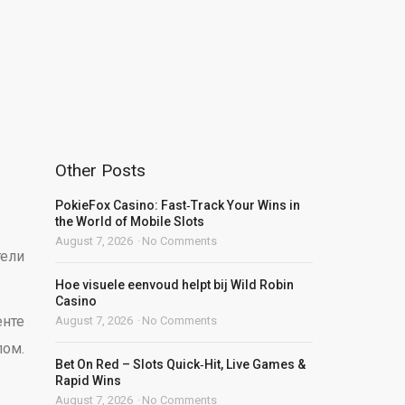
Other Posts
PokieFox Casino: Fast‑Track Your Wins in
the World of Mobile Slots
August 7, 2026
No Comments
тели
Hoe visuele eenvoud helpt bij Wild Robin
Casino
енте
August 7, 2026
No Comments
лом.
Bet On Red – Slots Quick‑Hit, Live Games &
Rapid Wins
August 7, 2026
No Comments