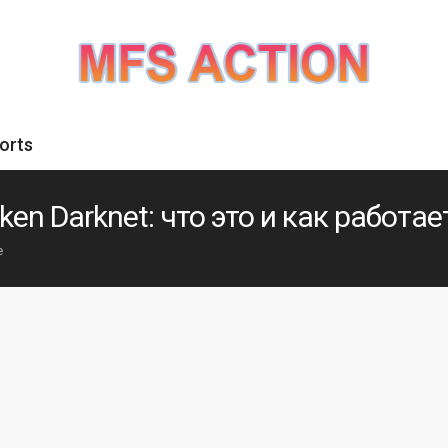
orts
n Darknet: что это и как работае
e