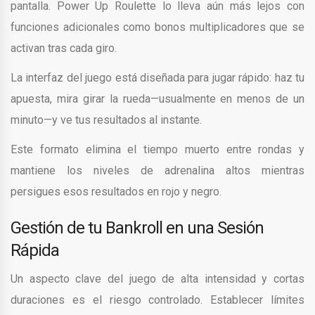
pantalla. Power Up Roulette lo lleva aún más lejos con
funciones adicionales como bonos multiplicadores que se
activan tras cada giro.
La interfaz del juego está diseñada para jugar rápido: haz tu
apuesta, mira girar la rueda—usualmente en menos de un
minuto—y ve tus resultados al instante.
Este formato elimina el tiempo muerto entre rondas y
mantiene los niveles de adrenalina altos mientras
persigues esos resultados en rojo y negro.
Gestión de tu Bankroll en una Sesión
Rápida
Un aspecto clave del juego de alta intensidad y cortas
duraciones es el riesgo controlado. Establecer límites