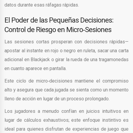
datos durante esas ráfagas rápidas.
El Poder de las Pequeñas Decisiones:
Control de Riesgo en Micro‑Sesiones
Las sesiones cortas prosperan con decisiones rápidas—
apostar al instante en rojo o negro en ruleta, sacar una carta
adicional en Blackjack o girar la rueda de una tragamonedas
en cuanto aparece en pantalla.
Este ciclo de micro‑decisiones mantiene el compromiso
alto y asegura que cada jugada se sienta como un momento
lleno de acción en lugar de un proceso prolongado.
Los jugadores a menudo confían en juicios intuitivos en
lugar de cálculos exhaustivos; este enfoque instintivo es
ideal para quienes disfrutan de experiencias de juego que