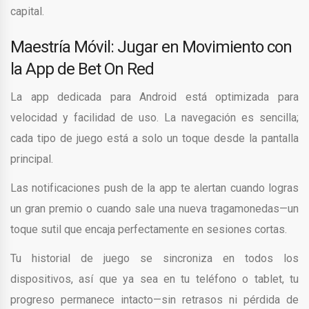
capital.
Maestría Móvil: Jugar en Movimiento con
la App de Bet On Red
La app dedicada para Android está optimizada para
velocidad y facilidad de uso. La navegación es sencilla;
cada tipo de juego está a solo un toque desde la pantalla
principal.
Las notificaciones push de la app te alertan cuando logras
un gran premio o cuando sale una nueva tragamonedas—un
toque sutil que encaja perfectamente en sesiones cortas.
Tu historial de juego se sincroniza en todos los
dispositivos, así que ya sea en tu teléfono o tablet, tu
progreso permanece intacto—sin retrasos ni pérdida de