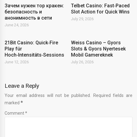
Зачем нужен тор кракен:
Telbet Casino: Fast‑Paced
безопасность и
Slot Action for Quick Wins
анонимность в сети
July 29, 2026
June 24, 2026
21Bit Casino: Quick‑Fire
Weiss Casino – Gyors
Play für
Slots & Gyors Nyertesek
Hoch‑Intensitäts‑Sessions
Mobil Gamereknek
June 12, 2026
July 26, 2026
Leave a Reply
Your email address will not be published. Required fields are
marked
*
Comment *