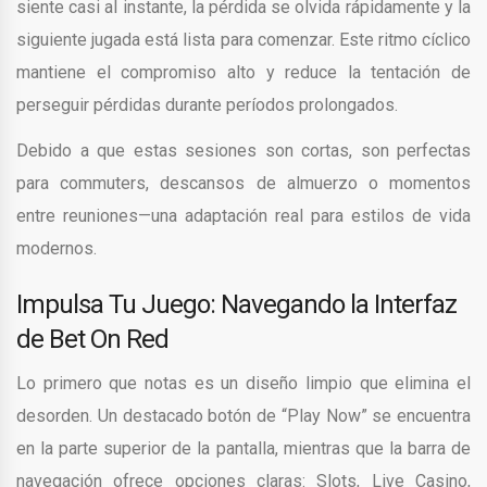
siente casi al instante, la pérdida se olvida rápidamente y la
siguiente jugada está lista para comenzar. Este ritmo cíclico
mantiene el compromiso alto y reduce la tentación de
perseguir pérdidas durante períodos prolongados.
Debido a que estas sesiones son cortas, son perfectas
para commuters, descansos de almuerzo o momentos
entre reuniones—una adaptación real para estilos de vida
modernos.
Impulsa Tu Juego: Navegando la Interfaz
de Bet On Red
Lo primero que notas es un diseño limpio que elimina el
desorden. Un destacado botón de “Play Now” se encuentra
en la parte superior de la pantalla, mientras que la barra de
navegación ofrece opciones claras: Slots, Live Casino,