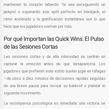
mantienen tu corazón latiendo. Ya sea persiguiendo un
jackpot o esperando ese split perfecto en blackjack, el
ritmo acelerado y la gratificación instantánea son lo que
hace que los jugadores vuelvan por más.
Por qué Importan las Quick Wins: El Pulso
de las Sesiones Cortas
Las sesiones cortas y de alta intensidad se centran en
capturar la emoción antes de que desaparezca. Los
jugadores que prefieren este estilo suelen jugar en ráfagas
—de cinco a diez minutos de decisiones rápidas seguidas
de una breve pausa para revisar su bankroll o planear el
siguiente movimiento.
La recompensa psicológica es inmediata: una victoria se