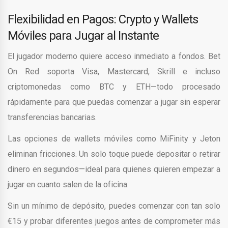
Flexibilidad en Pagos: Crypto y Wallets
Móviles para Jugar al Instante
El jugador moderno quiere acceso inmediato a fondos. Bet
On Red soporta Visa, Mastercard, Skrill e incluso
criptomonedas como BTC y ETH—todo procesado
rápidamente para que puedas comenzar a jugar sin esperar
transferencias bancarias.
Las opciones de wallets móviles como MiFinity y Jeton
eliminan fricciones. Un solo toque puede depositar o retirar
dinero en segundos—ideal para quienes quieren empezar a
jugar en cuanto salen de la oficina.
Sin un mínimo de depósito, puedes comenzar con tan solo
€15 y probar diferentes juegos antes de comprometer más