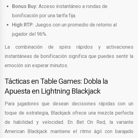
Bonus Buy:
Acceso instantáneo a rondas de
bonificación por una tarifa fija.
High RTP:
Juegos con un promedio de retorno al
jugador del 96%.
La combinación de spins rápidos y activaciones
instantáneas de bonificación significa que puedes sentir la
emoción sin esperar minutos.
Tácticas en Table Games: Dobla la
Apuesta en Lightning Blackjack
Para jugadores que desean decisiones rápidas con un
toque de estrategia, Blackjack ofrece una mezcla perfecta
de habilidad y velocidad. En Bet On Red, la variante
American Blackjack mantiene el ritmo ágil con barajado