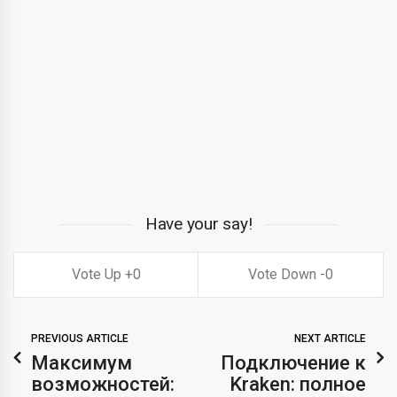
Have your say!
0
0
PREVIOUS ARTICLE
NEXT ARTICLE
Максимум
Подключение к
возможностей:
Kraken: полное