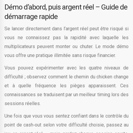
Démo d’abord, puis argent réel – Guide de
démarrage rapide
Se lancer directement dans l’argent réel peut être risqué si
vous ne connaissez pas la rapidité avec laquelle les
multiplicateurs peuvent monter ou chuter. Le mode démo
vous offre une pratique illimitée sans risque financier.
Vous pouvez expérimenter avec les quatre niveaux de
difficulté ; observez comment le chemin du chicken change
et à quelle fréquence les pièges apparaissent. Ces
connaissances se traduisent par un meilleur timing lors des
sessions réelles.
Une fois que vous vous sentez confiant dans le contrôle du
point de cash‑out selon votre difficulté choisie, passez au