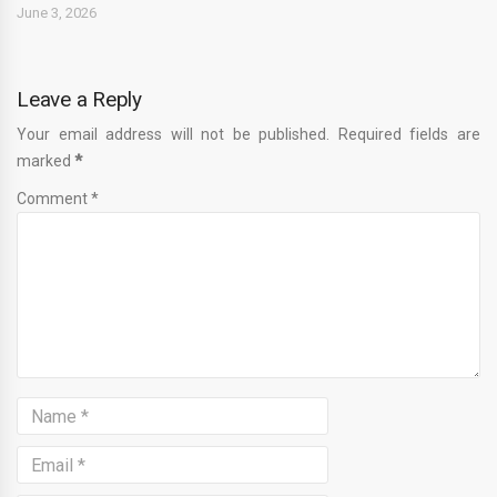
June 3, 2026
Leave a Reply
Your email address will not be published. Required fields are
marked
*
Comment *