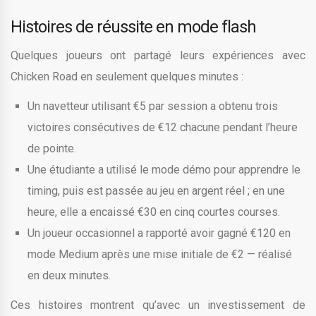
Histoires de réussite en mode flash
Quelques joueurs ont partagé leurs expériences avec
Chicken Road en seulement quelques minutes :
Un navetteur utilisant €5 par session a obtenu trois
victoires consécutives de €12 chacune pendant l’heure
de pointe.
Une étudiante a utilisé le mode démo pour apprendre le
timing, puis est passée au jeu en argent réel ; en une
heure, elle a encaissé €30 en cinq courtes courses.
Un joueur occasionnel a rapporté avoir gagné €120 en
mode Medium après une mise initiale de €2 — réalisé
en deux minutes.
Ces histoires montrent qu’avec un investissement de