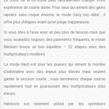
Le choix de la difficulté peut radicalement changer votre
expérience de courte durée. Pour ceux qui aiment des gains
rapides sans risque énorme, le mode Easy est idéal ; il
offre plus d’étapes avant qu’un piège n’apparaisse.
Si vous êtes à l’aise avec un peu plus de tension mais que
vous souhaitez toujours des paiements fréquents, le mode
Medium trouve un bon équilibre — 22 étapes avec des
multiplicateurs modérés.
Le mode Hard est pour les joueurs qui aiment la montée
d’adrénaline avec des enjeux plus élevés mais veulent
garder la session courte ; vous terminerez chaque course
rapidement tout en poursuivant des multiplicateurs plus
élevés.
Hardcore est rarement utilisé par les sprinteurs