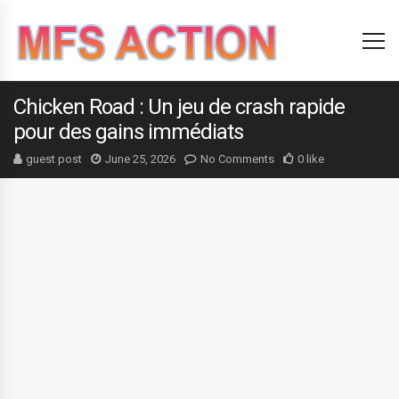
Chicken Road : Un jeu de crash rapide
pour des gains immédiats
guest post
June 25, 2026
No Comments
0 like