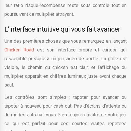
leur ratio risque‑récompense reste sous contrôle tout en
poursuivant ce multiplier attrayant.
L’interface intuitive qui vous fait avancer
Une des premières choses que vous remarquez en lançant
Chicken Road
est son interface propre et cartoon qui
ressemble presque à un jeu vidéo de poche. La grille est
visible, le chemin du chicken est clair, et l’affichage du
multiplier apparaît en chiffres lumineux juste avant chaque
saut.
Les contrôles sont simples : tapoter pour avancer ou
tapoter à nouveau pour cash out. Pas d’écrans d’attente ou
de modes auto‑run, vous êtes toujours maître de votre jeu,
ce qui est parfait pour ces courtes visites répétées