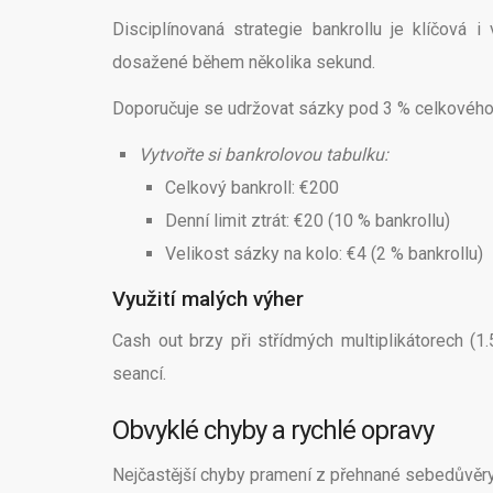
Disciplínovaná strategie bankrollu je klíčová
dosažené během několika sekund.
Doporučuje se udržovat sázky pod 3 % celkového ban
Vytvořte si bankrolovou tabulku:
Celkový bankroll: €200
Denní limit ztrát: €20 (10 % bankrollu)
Velikost sázky na kolo: €4 (2 % bankrollu)
Využití malých výher
Cash out brzy při střídmých multiplikátorech (
seancí.
Obvyklé chyby a rychlé opravy
Nejčastější chyby pramení z přehnané sebedůvěry 