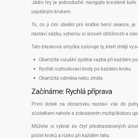
Jádro hry je jednoduché: navigujte kreslené kuře
úspěšným krokem.
To, co ji činí ideální pro krátké herní seance, j
nastaví sázku, vyberou si úroveň obtížnosti a sled
Tato blesková smyčka oslovuje ty, kteří chtějí vys
Okamžitá vizuální zpětná vazba při každém po
Rychlé rozhodovací body po každém kroku.
Okamžitá odměna nebo ztráta.
Začínáme: Rychlá příprava
První dotek na obrazovku nastaví vše do pohy
zůstatkem nahoře a zobrazením multiplikátoru up
Můžete si vybrat ze čtyř přednastavených úrov
počet kroků a riziko při každém tahu.