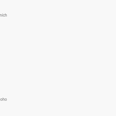
ních
noho