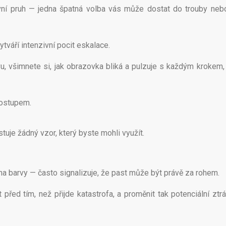
vní pruh — jedna špatná volba vás může dostat do trouby neb
ytváří intenzivní pocit eskalace.
, všimnete si, jak obrazovka bliká a pulzuje s každým krokem,
postupem.
uje žádný vzor, který byste mohli využít.
na barvy — často signalizuje, že past může být právě za rohem.
 před tím, než přijde katastrofa, a proměnit tak potenciální ztrá