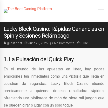
Lucky Block Casino: Rápidas Ganancias en
Spin y Sesiones Relámpago
guest post
June 29, 2026
No Comments
0 like
1. La Pulsación del Quick Play
En el mundo de las apuestas en línea, hay pocas
emociones tan inmediatas como una victoria que llega en
cuestión de segundos. Lucky Block Casino atiende
precisamente a quienes desean resultados rápidos,
ofreciendo una biblioteca de más de siete mil juegos que
se pueden girar o jugar con un solo toque.