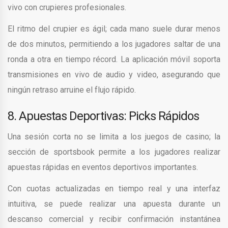
vivo con crupieres profesionales.
El ritmo del crupier es ágil; cada mano suele durar menos
de dos minutos, permitiendo a los jugadores saltar de una
ronda a otra en tiempo récord. La aplicación móvil soporta
transmisiones en vivo de audio y video, asegurando que
ningún retraso arruine el flujo rápido.
8. Apuestas Deportivas: Picks Rápidos
Una sesión corta no se limita a los juegos de casino; la
sección de sportsbook permite a los jugadores realizar
apuestas rápidas en eventos deportivos importantes.
Con cuotas actualizadas en tiempo real y una interfaz
intuitiva, se puede realizar una apuesta durante un
descanso comercial y recibir confirmación instantánea