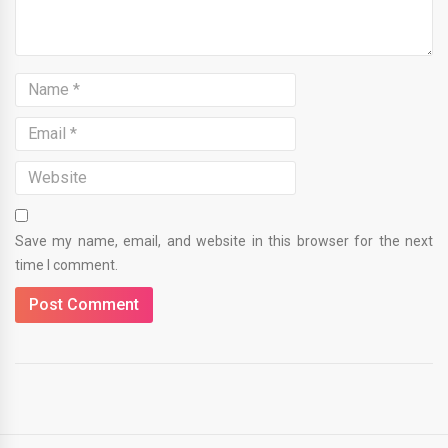
Save my name, email, and website in this browser for the next
time I comment.