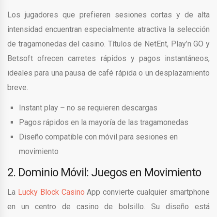
Los jugadores que prefieren sesiones cortas y de alta
intensidad encuentran especialmente atractiva la selección
de tragamonedas del casino. Títulos de NetEnt, Play’n GO y
Betsoft ofrecen carretes rápidos y pagos instantáneos,
ideales para una pausa de café rápida o un desplazamiento
breve.
Instant play – no se requieren descargas
Pagos rápidos en la mayoría de las tragamonedas
Diseño compatible con móvil para sesiones en
movimiento
2. Dominio Móvil: Juegos en Movimiento
La
Lucky Block Casino
App convierte cualquier smartphone
en un centro de casino de bolsillo. Su diseño está