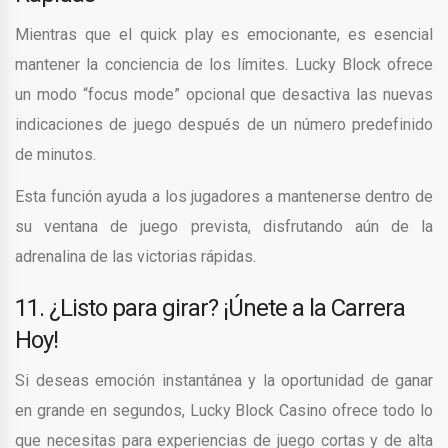
Mientras que el quick play es emocionante, es esencial
mantener la conciencia de los límites. Lucky Block ofrece
un modo “focus mode” opcional que desactiva las nuevas
indicaciones de juego después de un número predefinido
de minutos.
Esta función ayuda a los jugadores a mantenerse dentro de
su ventana de juego prevista, disfrutando aún de la
adrenalina de las victorias rápidas.
11. ¿Listo para girar? ¡Únete a la Carrera
Hoy!
Si deseas emoción instantánea y la oportunidad de ganar
en grande en segundos, Lucky Block Casino ofrece todo lo
que necesitas para experiencias de juego cortas y de alta