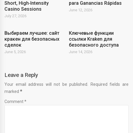
Short, High‑Intensity
para Ganancias Rápidas
Casino Sessions
June 12, 2026
July 27, 2026
Выбираем лучшее: сайт
Ключевые функции
кракен для безопасных
ссылки Kraken для
сделок
безопасного доступа
June 5, 2026
June 14, 2026
Leave a Reply
Your email address will not be published. Required fields are
marked
*
Comment *