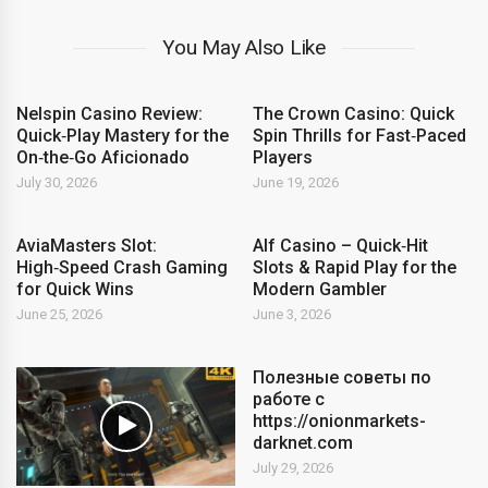
You May Also Like
Nelspin Casino Review:
The Crown Casino: Quick
Quick‑Play Mastery for the
Spin Thrills for Fast‑Paced
On‑the‑Go Aficionado
Players
July 30, 2026
June 19, 2026
AviaMasters Slot:
Alf Casino – Quick‑Hit
High‑Speed Crash Gaming
Slots & Rapid Play for the
for Quick Wins
Modern Gambler
June 25, 2026
June 3, 2026
Полезные советы по
работе с
https://onionmarkets-
darknet.com
July 29, 2026