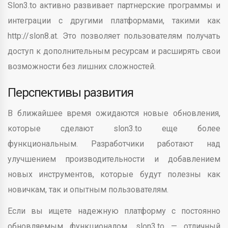
Slon3.to активно развивает партнерские программы и
интеграции с другими платформами, такими как
http://slon8.at. Это позволяет пользователям получать
доступ к дополнительным ресурсам и расширять свои
возможности без лишних сложностей.
Перспективы развития
В ближайшее время ожидаются новые обновления,
которые сделают slon3.to еще более
функциональным. Разработчики работают над
улучшением производительности и добавлением
новых инструментов, которые будут полезны как
новичкам, так и опытным пользователям.
Если вы ищете надежную платформу с постоянно
обновляемым функционалом, slon3.to — отличный