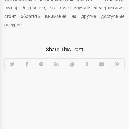
выбор. А для тех, кто хочет изучить альтернативы,
стоит обратить внимание на другие доступные
ресурсы.
Share This Post