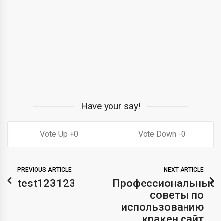
Have your say!
0
0
PREVIOUS ARTICLE
NEXT ARTICLE
test123123
Профессиональные
советы по
использованию
кракен сайт