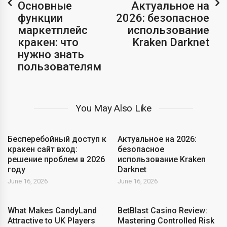
Основные
Актуальное на
функции
2026: безопасное
маркетплейс
использование
кракен: что
Kraken Darknet
нужно знать
пользователям
You May Also Like
Бесперебойный доступ к
Актуальное на 2026:
кракен сайт вход:
безопасное
решение проблем в 2026
использование Kraken
году
Darknet
June 16, 2026
June 16, 2026
What Makes CandyLand
BetBlast Casino Review:
Attractive to UK Players
Mastering Controlled Risk