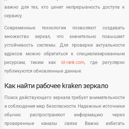
важно для тех, кто ценит непрерывность доступа к
сервису.
Современные технологии позволяют создавать
множество зеркал, что значительно повышает
устойчивость системы. Для проверки актуальности
адресов можно обратиться к специализированным
ресурсам, таким как
id-rank.com
, где регулярно
публикуются обновленные данные.
Как найти рабочее kraken зеркало
Поиск действующего зеркала требует внимательности
и соблюдения мер безопасности. Надежные источники
обычно распространяют информацию через
проверенные каналы связи. Важно избегать