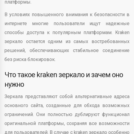
платформы.
В условиях повышенного внимания к безопасности в
интернете многие пользователи ищут надежные
способы доступа к популярным платформам. Kraken
зеркало остается одним из самых востребованных
решений, обеспечивающих стабильное соединение
без риска блокировок.
Что такое kraken зеркало и зачем оно
нужно
Зеркала представляют собой альтернативные адреса
основного сайта, созданные для обхода возможных
ограничений. Они полностью дублируют функционал
оригинальной платформы, сохраняя все возможности
для пользователей. В случае с kraken зеркало особенно