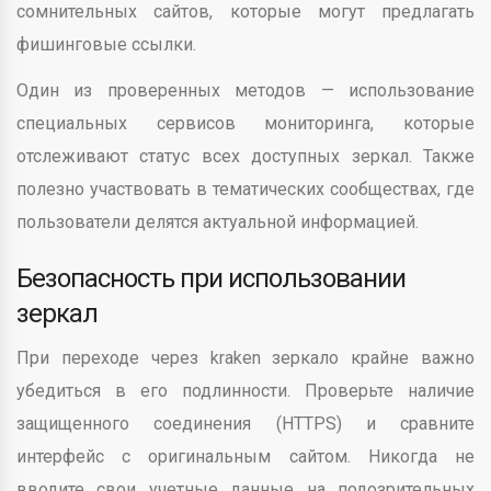
сомнительных сайтов, которые могут предлагать
фишинговые ссылки.
Один из проверенных методов — использование
специальных сервисов мониторинга, которые
отслеживают статус всех доступных зеркал. Также
полезно участвовать в тематических сообществах, где
пользователи делятся актуальной информацией.
Безопасность при использовании
зеркал
При переходе через kraken зеркало крайне важно
убедиться в его подлинности. Проверьте наличие
защищенного соединения (HTTPS) и сравните
интерфейс с оригинальным сайтом. Никогда не
вводите свои учетные данные на подозрительных