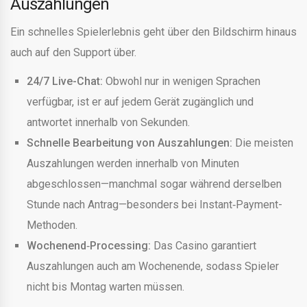
Auszahlungen
Ein schnelles Spielerlebnis geht über den Bildschirm hinaus
auch auf den Support über.
24/7 Live-Chat:
Obwohl nur in wenigen Sprachen
verfügbar, ist er auf jedem Gerät zugänglich und
antwortet innerhalb von Sekunden.
Schnelle Bearbeitung von Auszahlungen:
Die meisten
Auszahlungen werden innerhalb von Minuten
abgeschlossen—manchmal sogar während derselben
Stunde nach Antrag—besonders bei Instant‑Payment-
Methoden.
Wochenend‑Processing:
Das Casino garantiert
Auszahlungen auch am Wochenende, sodass Spieler
nicht bis Montag warten müssen.