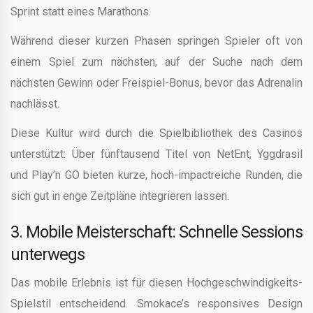
Sprint statt eines Marathons.
Während dieser kurzen Phasen springen Spieler oft von
einem Spiel zum nächsten, auf der Suche nach dem
nächsten Gewinn oder Freispiel-Bonus, bevor das Adrenalin
nachlässt.
Diese Kultur wird durch die Spielbibliothek des Casinos
unterstützt: Über fünftausend Titel von NetEnt, Yggdrasil
und Play’n GO bieten kurze, hoch-impactreiche Runden, die
sich gut in enge Zeitpläne integrieren lassen.
3. Mobile Meisterschaft: Schnelle Sessions
unterwegs
Das mobile Erlebnis ist für diesen Hochgeschwindigkeits-
Spielstil entscheidend. Smokace’s responsives Design