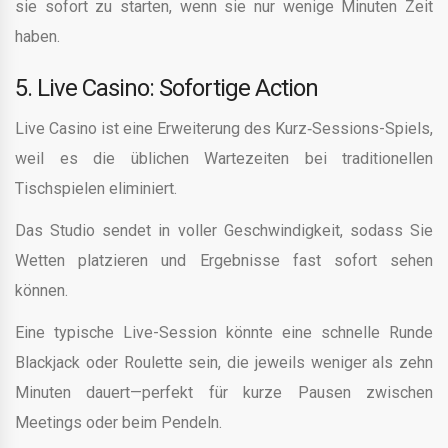
sie sofort zu starten, wenn sie nur wenige Minuten Zeit
haben.
5. Live Casino: Sofortige Action
Live Casino ist eine Erweiterung des Kurz‑Sessions-Spiels,
weil es die üblichen Wartezeiten bei traditionellen
Tischspielen eliminiert.
Das Studio sendet in voller Geschwindigkeit, sodass Sie
Wetten platzieren und Ergebnisse fast sofort sehen
können.
Eine typische Live-Session könnte eine schnelle Runde
Blackjack oder Roulette sein, die jeweils weniger als zehn
Minuten dauert—perfekt für kurze Pausen zwischen
Meetings oder beim Pendeln.