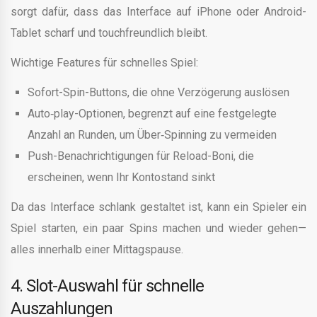
sorgt dafür, dass das Interface auf iPhone oder Android-
Tablet scharf und touchfreundlich bleibt.
Wichtige Features für schnelles Spiel:
Sofort-Spin-Buttons, die ohne Verzögerung auslösen
Auto‑play-Optionen, begrenzt auf eine festgelegte
Anzahl an Runden, um Über‑Spinning zu vermeiden
Push-Benachrichtigungen für Reload-Boni, die
erscheinen, wenn Ihr Kontostand sinkt
Da das Interface schlank gestaltet ist, kann ein Spieler ein
Spiel starten, ein paar Spins machen und wieder gehen—
alles innerhalb einer Mittagspause.
4. Slot-Auswahl für schnelle
Auszahlungen