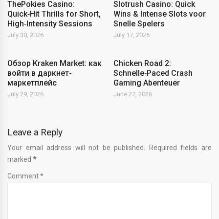
ThePokies Casino:
Slotrush Casino: Quick
Quick‑Hit Thrills for Short,
Wins & Intense Slots voor
High‑Intensity Sessions
Snelle Spelers
July 30, 2026
July 17, 2026
Обзор Kraken Market: как
Chicken Road 2:
войти в даркнет-
Schnelle‑Paced Crash
маркетплейс
Gaming Abenteuer
July 29, 2026
June 27, 2026
Leave a Reply
Your email address will not be published. Required fields are
marked
*
Comment *