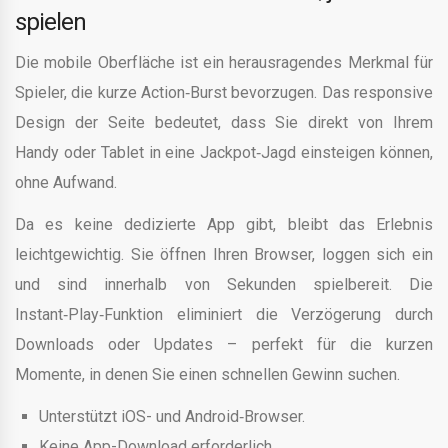
spielen
Die mobile Oberfläche ist ein herausragendes Merkmal für
Spieler, die kurze Action‑Burst bevorzugen. Das responsive
Design der Seite bedeutet, dass Sie direkt von Ihrem
Handy oder Tablet in eine Jackpot‑Jagd einsteigen können,
ohne Aufwand.
Da es keine dedizierte App gibt, bleibt das Erlebnis
leichtgewichtig. Sie öffnen Ihren Browser, loggen sich ein
und sind innerhalb von Sekunden spielbereit. Die
Instant‑Play‑Funktion eliminiert die Verzögerung durch
Downloads oder Updates – perfekt für die kurzen
Momente, in denen Sie einen schnellen Gewinn suchen.
Unterstützt iOS- und Android‑Browser.
Keine App-Download erforderlich.