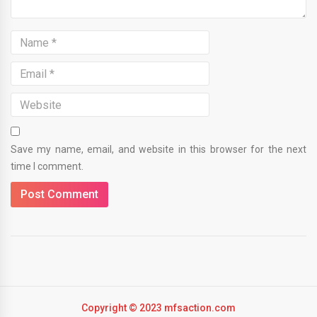
Save my name, email, and website in this browser for the next
time I comment.
Copyright © 2023 mfsaction.com