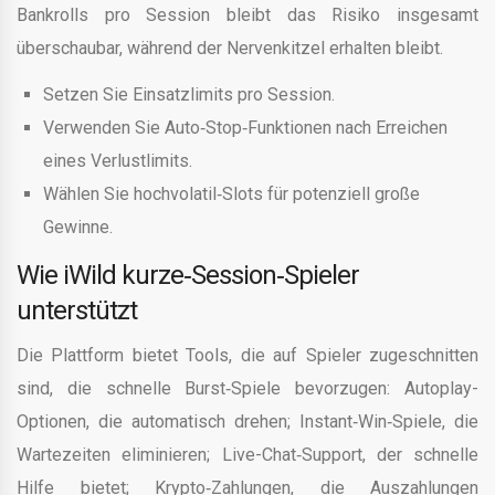
Bankrolls pro Session bleibt das Risiko insgesamt
überschaubar, während der Nervenkitzel erhalten bleibt.
Setzen Sie Einsatzlimits pro Session.
Verwenden Sie Auto‑Stop‑Funktionen nach Erreichen
eines Verlustlimits.
Wählen Sie hochvolatil‑Slots für potenziell große
Gewinne.
Wie iWild kurze‑Session‑Spieler
unterstützt
Die Plattform bietet Tools, die auf Spieler zugeschnitten
sind, die schnelle Burst‑Spiele bevorzugen: Autoplay-
Optionen, die automatisch drehen; Instant‑Win‑Spiele, die
Wartezeiten eliminieren; Live-Chat‑Support, der schnelle
Hilfe bietet; Krypto‑Zahlungen, die Auszahlungen