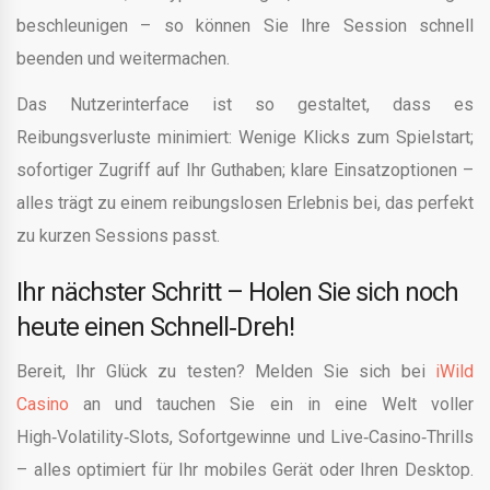
beschleunigen – so können Sie Ihre Session schnell
beenden und weitermachen.
Das Nutzerinterface ist so gestaltet, dass es
Reibungsverluste minimiert: Wenige Klicks zum Spielstart;
sofortiger Zugriff auf Ihr Guthaben; klare Einsatzoptionen –
alles trägt zu einem reibungslosen Erlebnis bei, das perfekt
zu kurzen Sessions passt.
Ihr nächster Schritt – Holen Sie sich noch
heute einen Schnell‑Dreh!
Bereit, Ihr Glück zu testen? Melden Sie sich bei
iWild
Casino
an und tauchen Sie ein in eine Welt voller
High‑Volatility‑Slots, Sofortgewinne und Live‑Casino‑Thrills
– alles optimiert für Ihr mobiles Gerät oder Ihren Desktop.