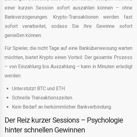
einer kurzen Session sofort auszahlen können – ohne
Bankverzögerungen. Krypto-Transaktionen werden fast
sofort verarbeitet, sodass Sie Ihre Gewinne sofort
genießen können.
Für Spieler, die nicht Tage auf eine Banküberweisung warten
möchten, bietet Krypto einen Vorteil: Der gesamte Prozess
– von Einzahlung bis Auszahlung – kann in Minuten erledigt
werden.
Unterstützt BTC und ETH.
Schnelle Transaktionszeiten.
Kein Bedarf an herkömmlicher Bankverbindung.
Der Reiz kurzer Sessions – Psychologie
hinter schnellen Gewinnen