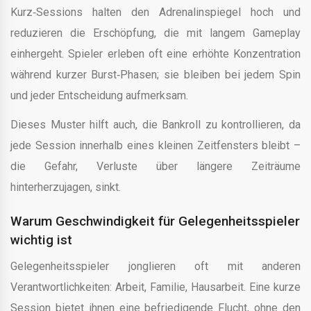
Kurz‑Sessions halten den Adrenalinspiegel hoch und
reduzieren die Erschöpfung, die mit langem Gameplay
einhergeht. Spieler erleben oft eine erhöhte Konzentration
während kurzer Burst‑Phasen; sie bleiben bei jedem Spin
und jeder Entscheidung aufmerksam.
Dieses Muster hilft auch, die Bankroll zu kontrollieren, da
jede Session innerhalb eines kleinen Zeitfensters bleibt –
die Gefahr, Verluste über längere Zeiträume
hinterherzujagen, sinkt.
Warum Geschwindigkeit für Gelegenheitsspieler
wichtig ist
Gelegenheitsspieler jonglieren oft mit anderen
Verantwortlichkeiten: Arbeit, Familie, Hausarbeit. Eine kurze
Session bietet ihnen eine befriedigende Flucht, ohne den