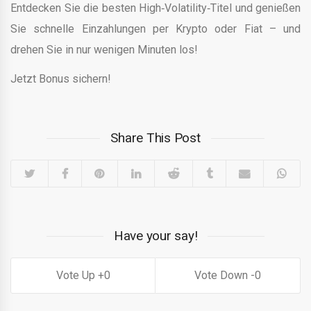
Entdecken Sie die besten High‑Volatility‑Titel und genießen
Sie schnelle Einzahlungen per Krypto oder Fiat – und
drehen Sie in nur wenigen Minuten los!
Jetzt Bonus sichern!
Share This Post
Have your say!
0
0