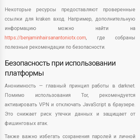
Некоторые ресурсы предоставляют проверенные
ссылки для kraken вход. Например, дополнительную
информацию можно найти на
https://benjaminhairsanantoniotx.com
, где собраны
полезные рекомендации по безопасности.
Безопасность при использовании
платформы
Анонимность — главный принцип работы в darknet.
Помимо использования Tor, рекомендуется
активировать VPN и отключать JavaScript в браузере.
Это снижает риск утечки данных и защищает от
фишинговых атак.
Также важно избегать сохранения паролей и личной