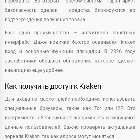
перехвата. Во-вторых, escrow-система гарантирует
безопасность сделок — средства блокируются до
подтверждения получения товара.
Еще одно преимущество — интуитивно понятный
интерфейс. Даже новички быстро осваивают kraken
вход и основные функции площадки. В 2026 году
разработчики обещают обновление, которое сделает
навигацию еще удобнее.
Как получить доступ к Kraken
Для входа на маркетплейс необходимо использовать
специальные браузеры, такие как Tor или I2P. Эти
инструменты обеспечивают анонимность и защищают
данные пользователей. Важно проверять актуальные
зеркала Kraken, так как адреса могут меняться.