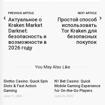
PREVIOUS ARTICLE
NEXT ARTICLE
Актуальное о
Простой способ
Kraken Market
использовать
Darknet:
Tor Kraken для
безопасность и
безопасных
возможности в
покупок
2026 году
You May Also Like
Slottio Casino: Quick Spin
N1 Bet Casino: Quick
Slots & Fast Action
Mobile Gaming Experience
Gaming
for On-the-Go Players
June 11, 2026
June 26, 2026