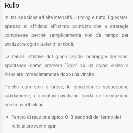
Rullo
In una sessione ad alta intensità, il timing è tutto. I giocatori
spesso si affidano all’istinto piuttosto che a strategie
complesse perché semplicemente non c’è tempo per
analizzare ogni cluster di simboli.
La natura istintiva del gioco rapido incoraggia decisioni
spontanee—come premere “Spin” su un colpo vicino o
rilanciare immediatamente dopo una vincita.
Poiché ogni spin è breve, le emozioni si susseguono
rapidamente; i giocatori cavalcano l’onda dell’eccitazione
senza overthinking.
Tempo di reazione tipico:
0–3 secondi
dal fermo del
rullo al prossimo spin