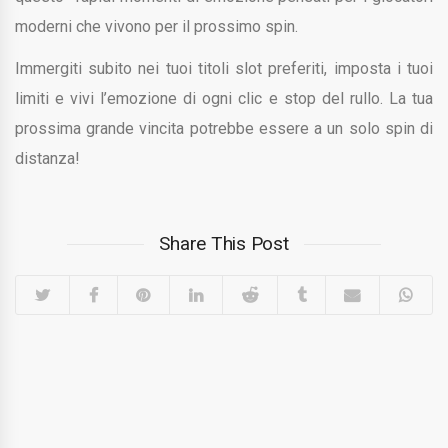
moderni che vivono per il prossimo spin.
Immergiti subito nei tuoi titoli slot preferiti, imposta i tuoi
limiti e vivi l’emozione di ogni clic e stop del rullo. La tua
prossima grande vincita potrebbe essere a un solo spin di
distanza!
Share This Post