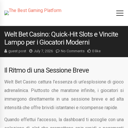
Welt Bet Casino: Quick‑Hit Slots e Vincite
Lampo per i Giocatori Moderni
guest post
July 7, 2026
No Comments
0 like
Il Ritmo di una Sessione Breve
Welt Bet Casino cattura l’essenza di un’esplosione di gioco
adrenalinica. Piuttosto che maratone infinite, i giocatori si
immergono direttamente in una sessione breve e ad alta
intensità che offre brividi istantanei e ricompense rapide.
Quando effettui l’accesso, la dashboard ti accoglie con una