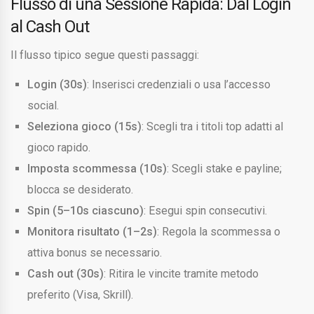
Flusso di una Sessione Rapida: Dal Login
al Cash Out
Il flusso tipico segue questi passaggi:
Login (30s)
: Inserisci credenziali o usa l’accesso
social.
Seleziona gioco (15s)
: Scegli tra i titoli top adatti al
gioco rapido.
Imposta scommessa (10s)
: Scegli stake e payline;
blocca se desiderato.
Spin (5–10s ciascuno)
: Esegui spin consecutivi.
Monitora risultato (1–2s)
: Regola la scommessa o
attiva bonus se necessario.
Cash out (30s)
: Ritira le vincite tramite metodo
preferito (Visa, Skrill).