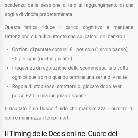
scadenza della sessione o fino al raggiungimento di una
soglia di vincita predeterminata.
Questa tattica riduce il carico cognitivo e mantiene
l’attenzione sui rulli piuttosto che sui calcoli del bankroll.
Opzioni di puntata comuni: €1 per spin (rischio basso),
€5 per spin (rischio più alto)
Frequenza di regolazione della scommessa: una volta
ogni cinque spin o quando termina una serie di vincite
Regola di stop‑loss: smettere di giocare dopo aver
perso €20 in una singola sessione
Il risultato è un flusso fluido che massimizza il numero di
spin e minimizza i tempi morti.
Il Timing delle Decisioni nel Cuore del