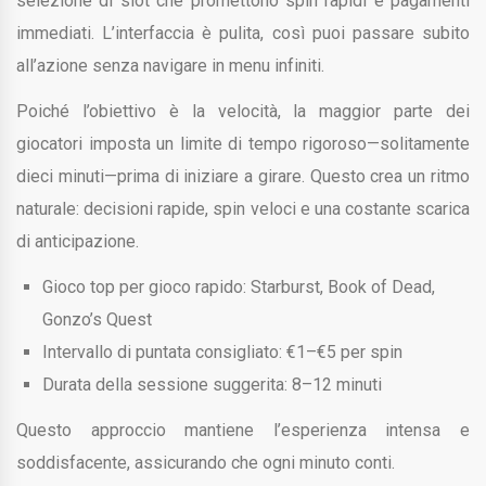
selezione di slot che promettono spin rapidi e pagamenti
immediati. L’interfaccia è pulita, così puoi passare subito
all’azione senza navigare in menu infiniti.
Poiché l’obiettivo è la velocità, la maggior parte dei
giocatori imposta un limite di tempo rigoroso—solitamente
dieci minuti—prima di iniziare a girare. Questo crea un ritmo
naturale: decisioni rapide, spin veloci e una costante scarica
di anticipazione.
Gioco top per gioco rapido: Starburst, Book of Dead,
Gonzo’s Quest
Intervallo di puntata consigliato: €1–€5 per spin
Durata della sessione suggerita: 8–12 minuti
Questo approccio mantiene l’esperienza intensa e
soddisfacente, assicurando che ogni minuto conti.