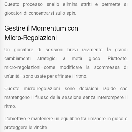
Questo processo snello elimina attriti e permette ai
giocatori di concentrarsi sullo spin.
Gestire il Momentum con
Micro‑Regolazioni
Un giocatore di sessioni brevi raramente fa grandi
cambiamenti strategici a metà gioco. Piuttosto,
micro‑regolazioni—come modificare la scommessa di
un’unità—sono usate per affinare il ritmo.
Queste micro‑regolazioni sono decisioni rapide che
mantengono il flusso della sessione senza interrompere il
ritmo.
L’obiettivo è mantenere un equilibrio tra rimanere in gioco e
proteggere le vincite.