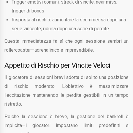
Trigger emotivi comuni: streak di vincite, near miss,
trigger di bonus
Risposta al rischio: aumentare la scommessa dopo una
serie vincente; ridurla dopo una serie di perdite
Questa immediatezza fa sì che ogni sessione sembri un
rollercoaster—adrenalinico e imprevedibile.
Appetito di Rischio per Vincite Veloci
Il giocatore di sessioni brevi adotta di solito una posizione
di rischio moderato. L’obiettivo è massimizzare
l’eccitazione mantenendo le perdite gestibili in un tempo
ristretto.
Poiché la sessione è breve, la gestione del bankroll è
implicita—i giocatori impostano limiti predefiniti e