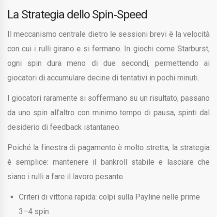
La Strategia dello Spin‑Speed
Il meccanismo centrale dietro le sessioni brevi è la velocità
con cui i rulli girano e si fermano. In giochi come Starburst,
ogni spin dura meno di due secondi, permettendo ai
giocatori di accumulare decine di tentativi in pochi minuti.
I giocatori raramente si soffermano su un risultato; passano
da uno spin all’altro con minimo tempo di pausa, spinti dal
desiderio di feedback istantaneo.
Poiché la finestra di pagamento è molto stretta, la strategia
è semplice: mantenere il bankroll stabile e lasciare che
siano i rulli a fare il lavoro pesante.
Criteri di vittoria rapida: colpi sulla Payline nelle prime
3–4 spin